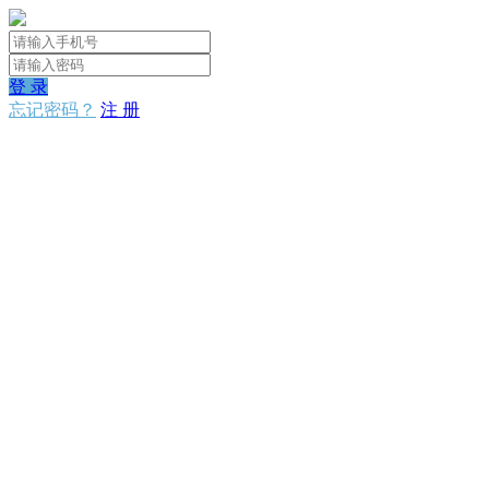
登 录
忘记密码？
注 册